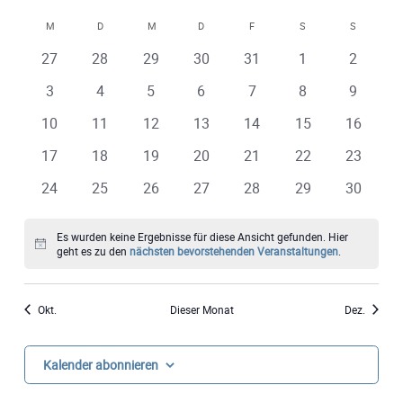
Datum
Suche
Ans
Kalender
M
MONTAG
D
DIENSTAG
M
MITTWOCH
D
DONNERSTAG
F
FREITAG
S
SAMSTAG
S
SONNTA
wählen.
und
Nav
0
0
0
0
0
0
0
27
28
29
30
31
1
2
von
Veranstaltungen
Veranstaltungen
Veranstaltungen
Veranstaltungen
Veranstaltungen
Veranstaltungen
Veranst
Ansich
0
0
0
0
0
0
0
3
4
5
6
7
8
9
Veranstaltungen
Veranstaltungen
Veranstaltungen
Veranstaltungen
Veranstaltungen
Veranstaltungen
Veranstaltungen
Veranst
Naviga
0
0
0
0
0
0
0
10
11
12
13
14
15
16
Veranstaltungen
Veranstaltungen
Veranstaltungen
Veranstaltungen
Veranstaltungen
Veranstaltungen
Veransta
0
0
0
0
0
0
0
17
18
19
20
21
22
23
Veranstaltungen
Veranstaltungen
Veranstaltungen
Veranstaltungen
Veranstaltungen
Veranstaltungen
Veransta
0
0
0
0
0
0
0
24
25
26
27
28
29
30
Veranstaltungen
Veranstaltungen
Veranstaltungen
Veranstaltungen
Veranstaltungen
Veranstaltungen
Veransta
Es wurden keine Ergebnisse für diese Ansicht gefunden. Hier
Hinweis
geht es zu den
nächsten bevorstehenden Veranstaltungen
.
Okt.
Dieser Monat
Dez.
Kalender abonnieren