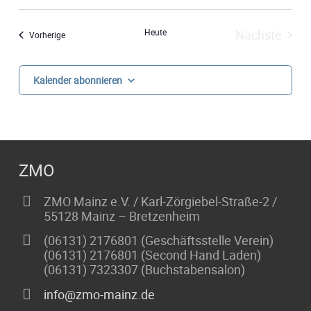
Datum
Suche
Ans
wählen.
und
Heute
Nächste
Veranstaltungen
Vorherige
Nav
Veransta
Ansich
Kalender abonnieren
Naviga
ZMO
ZMO Mainz e.V. / Karl-Zörgiebel-Straße-2 /
55128 Mainz – Bretzenheim
(06131) 2176801 (Geschäftsstelle Verein)
(06131) 2176801 (Second Hand Laden)
(06131) 7323307 (Buchstabensalon)
info@zmo-mainz.de