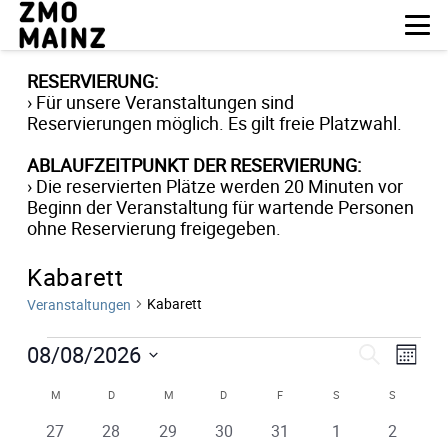
RESERVIERUNG:
› Für unsere Veranstaltungen sind
Reservierungen möglich. Es gilt freie Platzwahl.
ABLAUFZEITPUNKT DER RESERVIERUNG:
› Die reservierten Plätze werden 20 Minuten vor
Beginn der Veranstaltung für wartende Personen
ohne Reservierung freigegeben.
Kabarett
Kabarett
Veranstaltungen
Veranstaltungen
Verans
Ver
08/08/2026
Suche
Monat
Datum
Suche
Ans
Kalender
M
MONTAG
D
DIENSTAG
M
MITTWOCH
D
DONNERSTAG
F
FREITAG
S
SAMSTAG
S
SONNTA
wählen.
und
Nav
0
0
0
0
0
0
0
27
28
29
30
31
1
2
von