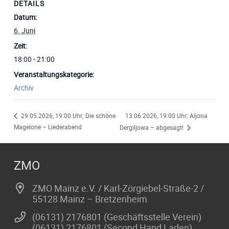
DETAILS
Datum:
6. Juni
Zeit:
18:00 - 21:00
Veranstaltungskategorie:
Archiv
13.06.2026, 19:00 Uhr; Aljona
29.05.2026, 19:00 Uhr; Die schöne
Magelone – Liederabend
Dergiljowa – abgesagt!
ZMO
ZMO Mainz e.V. / Karl-Zörgiebel-Straße-2 /
55128 Mainz – Bretzenheim
(06131) 2176801 (Geschäftsstelle Verein)
(06131) 2176801 (Second Hand Laden)