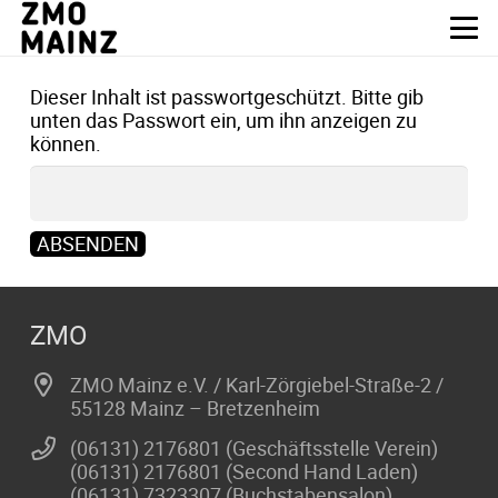
Dieser Inhalt ist passwortgeschützt. Bitte gib
unten das Passwort ein, um ihn anzeigen zu
können.
ZMO
ZMO Mainz e.V. / Karl-Zörgiebel-Straße-2 /
55128 Mainz – Bretzenheim
(06131) 2176801 (Geschäftsstelle Verein)
(06131) 2176801 (Second Hand Laden)
(06131) 7323307 (Buchstabensalon)